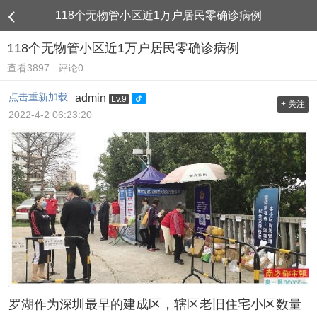
118个无物管小区近1万户居民零确诊病例
118个无物管小区近1万户居民零确诊病例
查看3897
评论0
点击重新加载
admin
Lv.9
+ 关注
2022-4-2 06:23:20
罗湖作为深圳最早的建成区，辖区老旧住宅小区数量