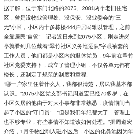
据了解，位于东门北路的2075、2081两个老旧住宅
区，曾是没物业管理处、没保安、没业委会的“三
无”小区，小区内十多栋楼444户居民难以管理，之前
全靠居民“自管”。记者近日来到2075小区，刚走进岗
亭就看到几位戴着“翠竹社区义务巡逻队”字眼袖套的
工作人员，他们都是小区内的退休党员，9年前在翠竹
社区党委支持下，成立了管理小组，不仅各单元都有
楼长，还制定了规范的制度和章程。
“哪一户家里住着什么人，我都很清楚，居民我基本都
认识。”2075小区党支部书记周道宏已经70多岁，在
小区久居的他由于对大小事都非常熟悉，疫情期间当
起了小区的“守门员”。“但是我们年纪都大了，管理上
也不够专业，有些事情不知道该如何处理。”据周道宏
介绍，1月份物业刚入驻小区后，小区的化粪池因为年