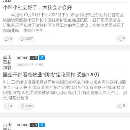
加载
小区小社会好了，大社会才会好
本报讯10月21日下午和22日下午,市委书记韩正分别前往普陀区
桃浦镇紫藤苑小区和长宁区虹桥街道虹储居民区，召开居民座谈会，
听取基层群众对于做好社区管理工作的意见建议，直接向优秀基层干
部杨兆顺、朱国萍等学 ...
0
0
4337
点击
admin
Lv.9
重新
2022-2-25 12:59
加载
国企干部看准物业"领域"猛吃回扣 受贿120万
引进工程建设项目须经过严格的招投标程序,但物业服务商的选择却因
资金小无人关注,武汉某国企资产管理部部长但某看准物业“领域”猛吃
回扣,日前,因犯受贿罪被蔡甸区人民法院判处有期徒刑六年六个月。据
悉,但某受贿所 ...
0
0
2395
点击
admin
Lv.9
重新