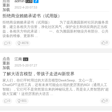
点击
admin
Lv.9
重新
2022-4-20 07:53
加载
拒绝商业贿赂承诺书（试用版）
拒绝商业贿赂承诺书（试用版） 为了提高雅园新村社区的服务质
量，建立各相关方信誉，净化社区风气，保护业主和供应商的正当权
益，各相关方特此承诺： 一、在为雅园新村物业共有部分、公共
设备的维修、更新和 ...
0
5
4678
点击
江南
Lv.
重新
2025-5-20 07:27
加载
了解大语言模型，带孩子走进AI新世界
家人们，你们平时用过的大语言模型DeekSeep、文心一言、
ChatGPT这些工具，还有未来可能会出现的更厉害的AGI（通用人工
智能），它们可不是突然冒出来的神秘玩意儿，而是全人类智慧的“超
级大宝藏”！这些厉害的大语言 ...
0
0
601