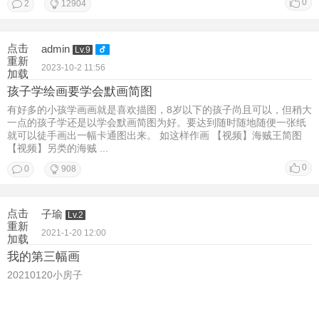
0
2
12904
点击
admin
Lv.9
重新
2023-10-2 11:56
加载
孩子学绘画要学会默画简图
有好多的小孩学画画就是喜欢描图，8岁以下的孩子尚且可以，但稍大
一点的孩子学还是以学会默画简图为好。要达到随时随地随便一张纸
就可以徒手画出一幅卡通图出来。 如这样作画 【视频】海贼王简图
【视频】另类的海贼 ...
0
0
908
点击
子瑜
Lv.2
重新
2021-1-20 12:00
加载
我的第三幅画
20210120小房子