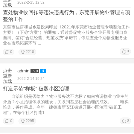
2022-2-25 12:52
加载
查处物业收回扣等违法违规行为，东莞开展物业管理专项
整治工作
东莞市住房和城乡建设局印发《2021年东莞市物业管理专项整治工作
方案》（下称“方案”）的通知，通过督促物业服务企业开展专项自查
自纠、签订“合法经营、规范收费”承诺书，依法查处个别物业服务企
业在市场拓展环节 ...
0
0
2210
点击
admin
Lv.9
重新
2022-2-14 19:24
加载
打造示范“样板” 破题小区治理
自治组织是否给力？物业服务达不达标？如何协调物业与业主的
矛盾？小区治理体系的建设，关系到基层社会治理的成效。 唯实
惟先，善作善成。今年，建德市新安江街道开展小区治理“破题工
程”，在每个社区打造1 ...
0
0
2295