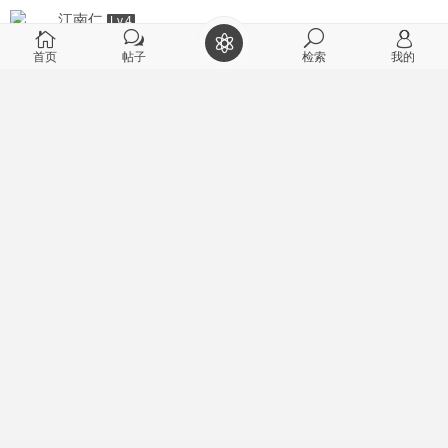
江南仁
Lv.4
2021-9-9 06:36
首页
帖子
检索
我的
当物业公司成了有钱，有权，有保护伞的黑恶势力，业主
该怎么办？
物业摆不正位置，业主与物业关系不对等，行为得不到约束 。 目前物
业管理的矛盾主要是物业公司没有摆正立场，现阶段的业主与物业之
间的关系不对等，导致物业权力欲望上升，管理错位造成的。 物业与
业主是一种聘任 ...
0
0
2583
江南仁
Lv.4
2021-9-9 06:32
住宅小区物业保安已成社会黑恶势力 蛮横欺压威胁业主
已成家常便饭
住宅小区物业保安已成社会黑恶势力 蛮横欺压威胁业主已成家常
便饭 国家和政府部门必须下定决心坚决给予整顿和依法取缔
自中国住房制度改革以来，住宅小区的管理基本形成物业公司代理管
理的模式。由于法 ...