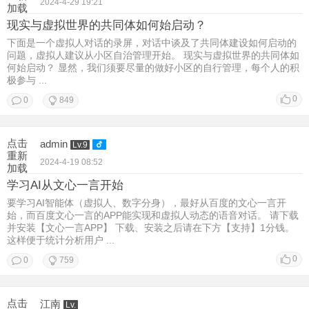
2024-4-29 19:21
加载
现实与虚拟世界的共同体如何始启动？
下面是一个虚拟人对话的录屏，对话中谈及了共同体建设如何启动的
问题，虚拟人建议从小区自治管理开始。 现实与虚拟世界的共同体如
何始启动？ 显然，我们须要尽量的做好小区的自行管理，每个人的积
极参与 ...
0
0
849
点击
admin
Lv.9
重新
2024-4-19 08:52
加载
学习AI从文心一言开始
要学习AI智能体（虚拟人、数字分身），最好从百度的文心一言开
始，而百度文心一言的APP能实现和虚拟人动态的语音对话。 请下载
并安装【文心一言APP】 下载、安装之后请在下方【支持】1分钱。
这样便于统计分析用户 ...
0
0
759
点击
江南
Lv.