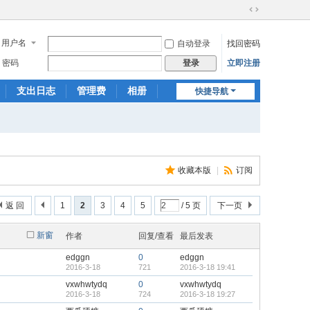
切
换
用户名
自动登录
找回密码
到
宽
密码
立即注册
登录
版
支出日志
管理费
相册
快捷导航
本地服务
文章
收藏本版
|
订阅
返 回
1
2
3
4
5
/ 5 页
下一页
新窗
作者
回复/查看
最后发表
edggn
0
edggn
2016-3-18
721
2016-3-18 19:41
vxwhwtydq
0
vxwhwtydq
2016-3-18
724
2016-3-18 19:27