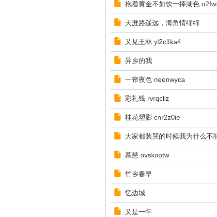
抱着黄金不如饮一捧湖色 o2fwx
天涯路遥远，海角情绵绵
又见王林 yl2c1ka4
异乡的我
一帘夜色 neenwyca
彩礼钱 rvrqcliz
桂花塑影 cnr2z0ie
大家都装哭的时候我为什么不
慕慈 ovskootw
竹乡春早
忆边城
又是一年