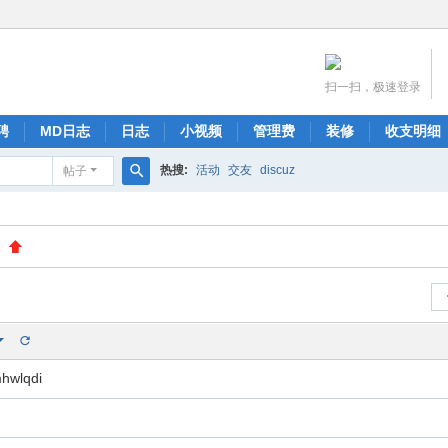
扫一扫，极速登录
聘
MD日志
日志
小视频
管理费
装修
收支明细
热搜:
活动
交友
discuz
帖子
搜
索
2
lqdi