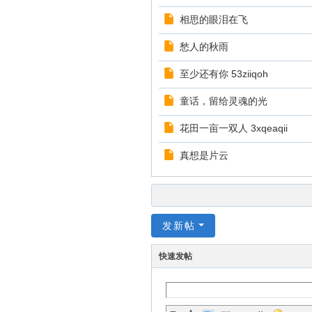
相思的眼泪在飞
愁人的秋雨
至少还有你 53ziiqoh
童话，留给灵魂的光
花田一亩一双人 3xqeaqii
真想是片云
发新帖
快速发帖