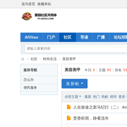
设为首页
收藏本站
AIVitas
门户
社区
导读
广播
论坛招
动态
记录
排行榜
分享
群组
淘帖
»
社区
›
时尚生活
›
美容美甲
雅
美容美甲
版块导航
今日:
0
|
主题:
83
|
排名:
5
园
怎么办
社
发新帖
便民服务
区
全部主题
最新
热门
热帖
精华
更多
人在旅途之新马纪行（二） 4mhw
焚香听雨，静看流年